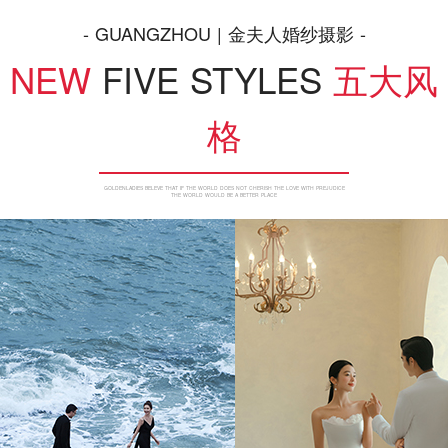
- GUANGZHOU | 金夫人婚纱摄影 -
NEW
FIVE STYLES
五大风
格
GOLDENLADIES BELEVE THAT IF THE WORLD DOES NOT CHERISH THE LOVE WITH PREJUDICE
THE WORLD WOULD BE A BETTER PLACE