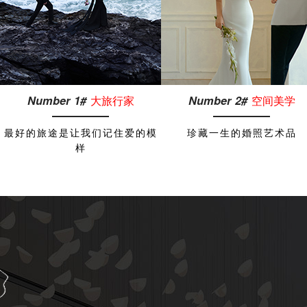
Number
1
#
大旅行家
Number
2
#
空间美学
最好的旅途是让我们记住爱的模
珍藏一生的婚照艺术品
样