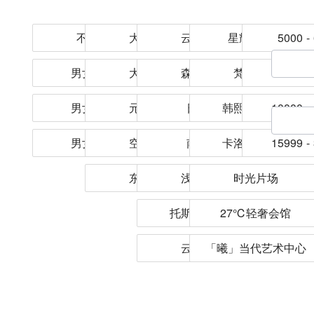
不限套数
大旅行家
云榈绿洲
星耀美学馆
5000 -
男女各六套
大婚仪式
森海北屿
梵拾之境
7000 -
男女各五套
元气森灵
日暮里
韩熙美学会馆
10000 -
男女各四套
空间美学
南浔里
卡洛希艺术殿
15999 -
东方雅韵
浅野川畔
时光片场
托斯卡纳庄园
27℃轻奢会馆
云上外景
「曦」当代艺术中心