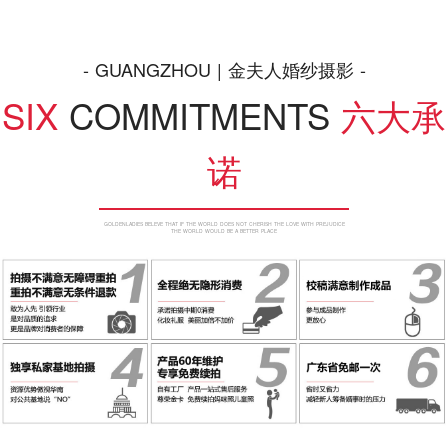
- GUANGZHOU | 金夫人婚纱摄影 -
SIX
COMMITMENTS
六大承
诺
GOLDENLADIES BELEVE THAT IF THE WORLD DOES NOT CHERISH THE LOVE WITH PREJUDICE
THE WORLD WOULD BE A BETTER PLACE